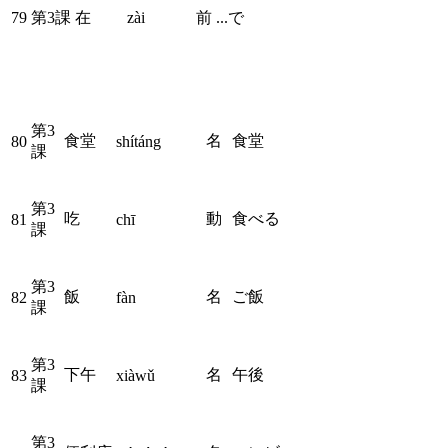
79
第3課
在
zài
前
...で
第3
食堂
名
食堂
80
shítáng
課
第3
吃
動
食べる
81
chī
課
第3
飯
名
ご飯
82
fàn
課
第3
下午
名
午後
83
xiàwǔ
課
第3