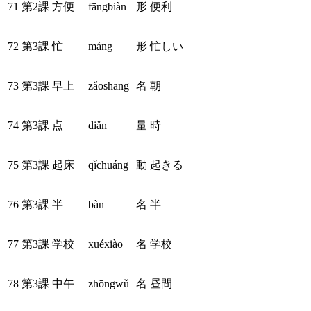
71
第2課
方便
fāngbiàn
形
便利
72
第3課
忙
máng
形
忙しい
73
第3課
早上
zǎoshang
名
朝
74
第3課
点
diǎn
量
時
75
第3課
起床
qǐchuáng
動
起きる
76
第3課
半
bàn
名
半
77
第3課
学校
xuéxiào
名
学校
78
第3課
中午
zhōngwǔ
名
昼間