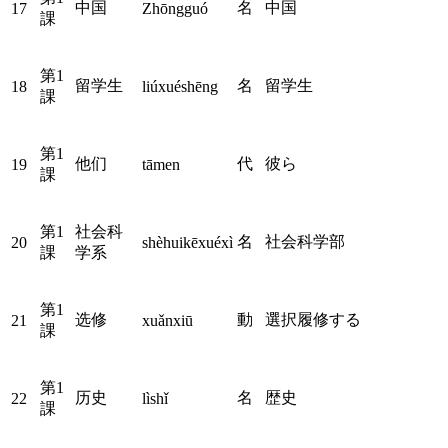
中国
名
中国
17
Zhōngguó
課
第1
留学生
名
留学生
18
liúxuéshēng
課
第1
他们
代
彼ら
19
tāmen
課
第1
社会科
名
社会科学部
20
shèhuikēxuéxì
課
学系
第1
选修
動
選択履修する
21
xuǎnxiū
課
第1
历史
名
歴史
22
lìshǐ
課