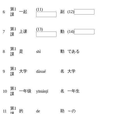
第1
(
11
)
一起
副
(
12
)
6
課
第1
(
13
)
上课
動
(
14
)
7
課
第1
是
動
である
8
shì
課
第1
大学
名
大学
9
dàxué
課
第1
一年级
名
一年生
10
yīniánjí
課
第1
的
助
～の
11
de
課