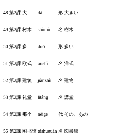
48
第2課
大
dà
形
大きい
49
第2課
树木
shùmù
名
樹木
50
第2課
多
duō
形
多い
51
第2課
欧式
ōushì
名
洋式
52
第2課
建筑
jiànzhù
名
建物
53
第2課
礼堂
lǐtáng
名
講堂
54
第2課
那个
nèige
代
その、あの
55
第2課
图书馆
túshūguǎn
名
図書館