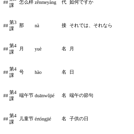
怎么样
代
如何ですか
##
zěnmeyàng
課
第3
那
接
それでは、それなら
##
nà
課
第4
月
名
月
##
yuè
課
第4
号
名
日
##
hào
課
第4
端午节
名
端午の節句
##
duānwǔjié
課
第4
儿童节
名
子供の日
##
értóngjié
課