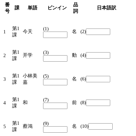
番
品
課
単語
ピンイン
日本語訳
号
詞
第1
(
1
)
今天
名
(
2
)
1
課
第1
(
3
)
开学
動
(
4
)
2
課
第1
小林美
(
5
)
名
(
6
)
3
課
嘉
第1
(
7
)
和
前
(
8
)
4
課
第1
(
9
)
蔡鴻
名
(
10
)
5
課