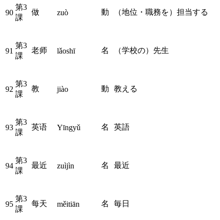
第3
做
動
（地位・職務を）担当する
90
zuò
課
第3
老师
名
（学校の）先生
91
lǎoshī
課
第3
教
動
教える
92
jiào
課
第3
英语
名
英語
93
Yīngyǔ
課
第3
最近
名
最近
94
zuìjìn
課
第3
每天
名
毎日
95
měitiān
課