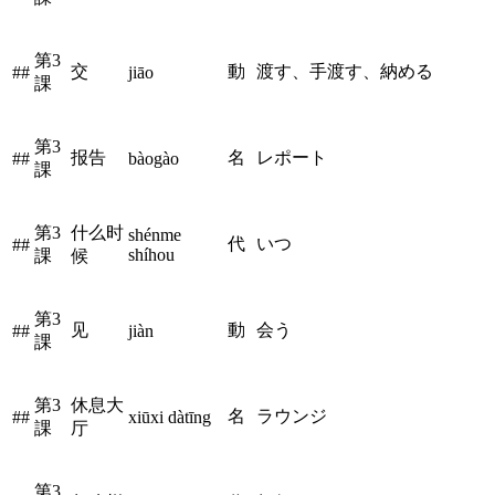
第3
交
動
渡す、手渡す、納める
##
jiāo
課
第3
报告
名
レポート
##
bàogào
課
第3
什么时
shénme 
代
いつ
##
shíhou
課
候
第3
见
動
会う
##
jiàn
課
第3
休息大
名
ラウンジ
##
xiūxi dàtīng
課
厅
第3