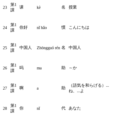
第1
课
名
授業
23
kè
課
第1
你好
慣
こんにちは
24
nǐ hǎo
課
第1
中国人
名
中国人
25
Zhōngguó rén
課
第1
吗
助
～か
26
ma
課
第1
（語気を和らげる）...
啊
助
27
a
課
ね、...よ
第1
你
代
あなた
28
nǐ
課