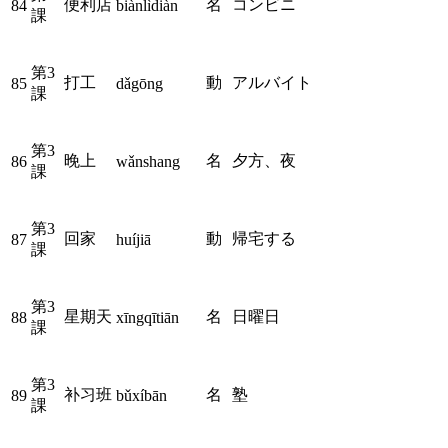
便利店
名
コンビニ
84
biànlìdiàn
課
第3
打工
動
アルバイト
85
dǎgōng
課
第3
晚上
名
夕方、夜
86
wǎnshang
課
第3
回家
動
帰宅する
87
huíjiā
課
第3
星期天
名
日曜日
88
xīngqītiān
課
第3
补习班
名
塾
89
bǔxíbān
課