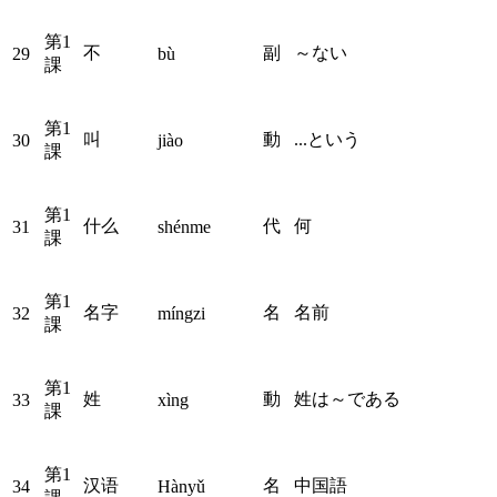
第1
不
副
～ない
29
bù
課
第1
叫
動
...という
30
jiào
課
第1
什么
代
何
31
shénme
課
第1
名字
名
名前
32
míngzi
課
第1
姓
動
姓は～である
33
xìng
課
第1
汉语
名
中国語
34
Hànyǔ