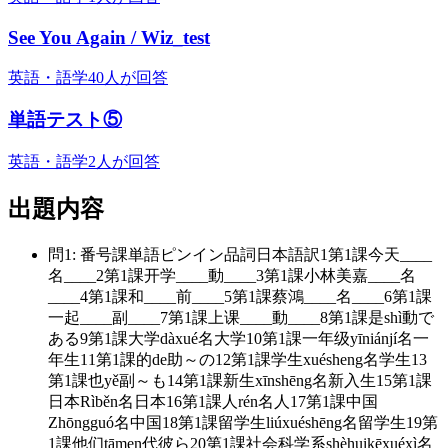
See You Again / Wiz_test
英語・語学
40人が回答
単語テスト⑤
英語・語学
2人が回答
出題内容
問
1
:
番号課単語ピンイン品詞日本語訳1第1課今天____
名____2第1課开学____動____3第1課小林美嘉____名
____4第1課和____前____5第1課蔡鴻____名____6第1課
一起____副____7第1課上课____動____8第1課是shì動で
ある9第1課大学dàxué名大学10第1課一年级yīniánjí名一
年生11第1課的de助～の12第1課学生xuésheng名学生13
第1課也yě副～も14第1課新生xīnshēng名新入生15第1課
日本Rìběn名日本16第1課人rén名人17第1課中国
Zhōngguó名中国18第1課留学生liúxuéshēng名留学生19第
1課他们tāmen代彼ら20第1課社会科学系shèhuikēxuéxì名