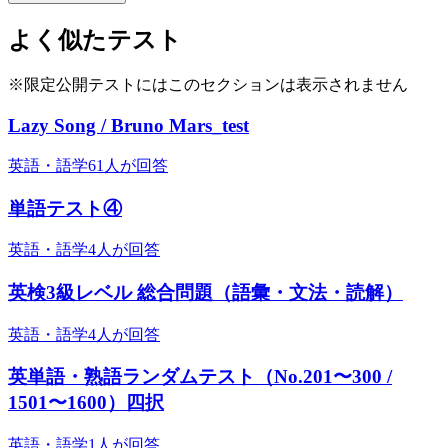
よく似たテスト
※限定公開テストにはこのセクションは表示されません
Lazy Song / Bruno Mars_test
英語・語学
61人が回答
単語テスト④
英語・語学
4人が回答
英検3級レベル 総合問題（語彙・文法・読解）
英語・語学
4人が回答
英単語・熟語ランダムテスト（No.201〜300 /
1501〜1600）四択
英語・語学
1人が回答