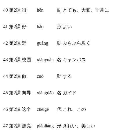
40
第2課
很
hěn
副
とても、大変、非常に
41
第2課
好
hǎo
形
よい
42
第2課
逛
guàng
動
ぶらぶら歩く
43
第2課
校园
xiàoyuán
名
キャンパス
44
第2課
做
zuò
動
する
45
第2課
向导
xiàngdǎo
名
ガイド
46
第2課
这个
zhèige
代
これ、この
47
第2課
漂亮
piàoliang
形
きれい、美しい