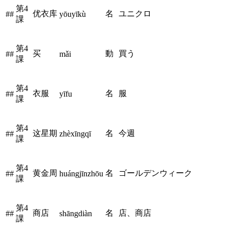
第4
优衣库
名
ユニクロ
##
yōuyīkù
課
第4
买
動
買う
##
mǎi
課
第4
衣服
名
服
##
yīfu
課
第4
这星期
名
今週
##
zhèxīngqī
課
第4
黄金周
名
ゴールデンウィーク
##
huángjīnzhōu
課
第4
商店
名
店、商店
##
shāngdiàn
課