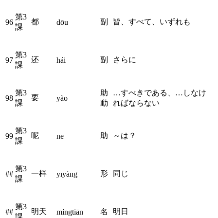
第3
都
副
皆、すべて、いずれも
96
dōu
課
第3
还
副
さらに
97
hái
課
第3
助
…すべきである、…しなけ
要
98
yào
課
動
ればならない
第3
呢
助
～は？
99
ne
課
第3
一样
形
同じ
##
yīyàng
課
第3
明天
名
明日
##
míngtiān
課