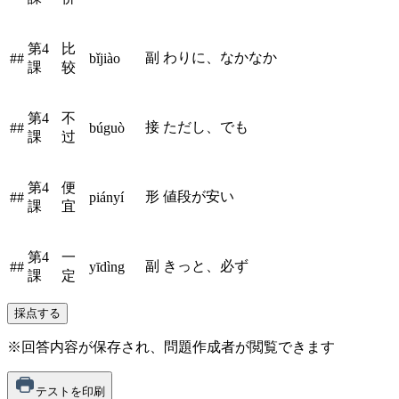
第4
比
副
わりに、なかなか
##
bǐjiào
課
较
第4
不
接
ただし、でも
##
búguò
課
过
第4
便
形
値段が安い
##
piányí
課
宜
第4
一
副
きっと、必ず
##
yīdìng
課
定
採点する
※回答内容が保存され、問題作成者が閲覧できます
テストを印刷