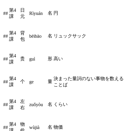
第4
日
名
円
##
Rìyuán
課
元
第4
背
名
リュックサック
##
bēibāo
課
包
第4
贵
形
高い
##
guì
課
第4
決まった量詞のない事物を数える
个
量
##
ge
課
ことば
第4
左
名
くらい
##
zuǒyòu
課
右
第4
物
名
物価
##
wùjià
課
价