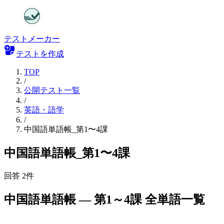
テストメーカー
テストを作成
TOP
/
公開テスト一覧
/
英語・語学
/
中国語単語帳_第1〜4課
中国語単語帳_第1〜4課
回答
2
件
中国語単語帳 — 第1～4課 全単語一覧