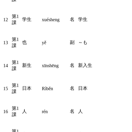
第1
学生
名
学生
12
xuésheng
課
第1
也
副
～も
13
yě
課
第1
新生
名
新入生
14
xīnshēng
課
第1
日本
名
日本
15
Rìběn
課
第1
人
名
人
16
rén
課
第1