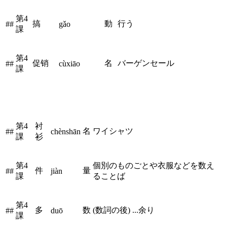
第4
搞
動
行う
##
gǎo
課
第4
促销
名
バーゲンセール
##
cùxiāo
課
第4
衬
名
ワイシャツ
##
chènshān
課
衫
第4
個別のものごとや衣服などを数え
件
量
##
jiàn
課
ることば
第4
多
数
(数詞の後) ...余り
##
duō
課