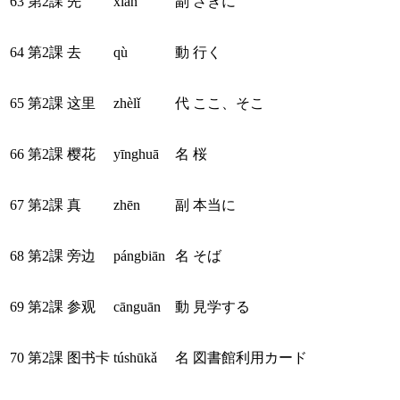
63
第2課
先
xiān
副
さきに
64
第2課
去
qù
動
行く
65
第2課
这里
zhèlǐ
代
ここ、そこ
66
第2課
樱花
yīnghuā
名
桜
67
第2課
真
zhēn
副
本当に
68
第2課
旁边
pángbiān
名
そば
69
第2課
参观
cānguān
動
見学する
70
第2課
图书卡
túshūkǎ
名
図書館利用カード