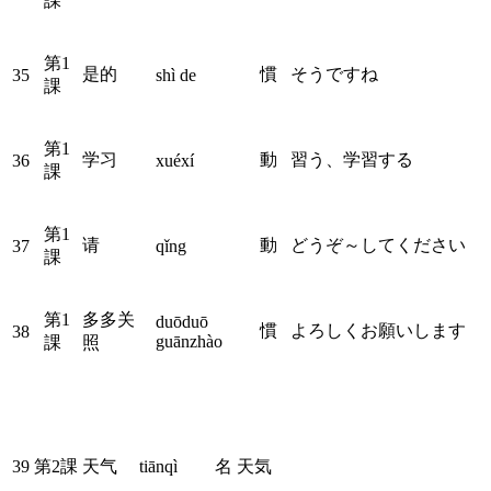
課
第1
是的
慣
そうですね
35
shì de
課
第1
学习
動
習う、学習する
36
xuéxí
課
第1
请
動
どうぞ～してください
37
qǐng
課
第1
多多关
duōduō 
慣
よろしくお願いします
38
guānzhào
課
照
39
第2課
天气
tiānqì
名
天気