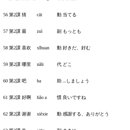
56
第2課
猜
cāi
動
当てる
57
第2課
最
zuì
副
もっとも
58
第2課
喜欢
xǐhuan
動
好きだ、好む
59
第2課
哪里
nǎli
代
どこ
60
第2課
吧
ba
助
...しましょう
61
第2課
好啊
hǎo a
慣
良いですね
62
第2課
谢谢
xièxie
動
感謝する、ありがとう