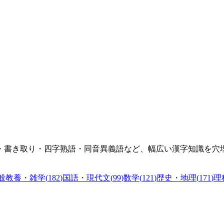
名・書き取り・四字熟語・同音異義語など、幅広い漢字知識を穴
般教養・雑学
(
182
)
国語・現代文
(
99
)
数学
(
121
)
歴史・地理
(
171
)
理