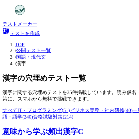
テストメーカー
テストを作成
TOP
/
公開テスト一覧
/
国語・現代文
/
漢字
漢字の穴埋めテスト一覧
漢字に関する穴埋めテストを35件掲載しています。読み仮
策に、スマホから無料で挑戦できます。
すべて
IT・プログラミング
(
51
)
ビジネス実務・社内研修
(
40
)
一
語・語学
(
240
)
資格試験対策
(
214
)
意味から学ぶ頻出漢字C