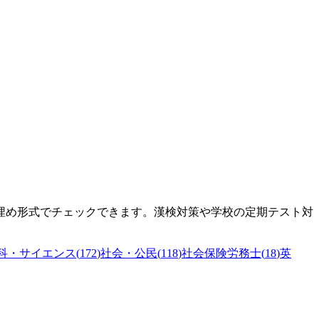
埋め形式でチェックできます。漢検対策や学校の定期テスト対
科・サイエンス
(
172
)
社会・公民
(
118
)
社会保険労務士
(
18
)
英